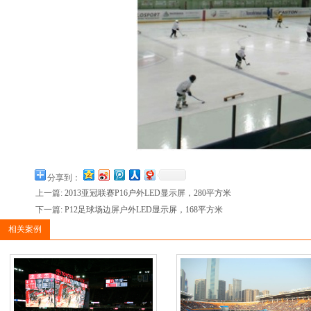
分享到：
上一篇:
2013亚冠联赛P16户外LED显示屏，280平方米
下一篇:
P12足球场边屏户外LED显示屏，168平方米
相关案例