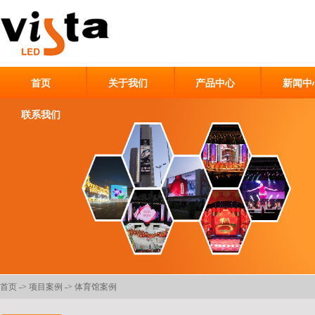
首页
关于我们
产品中心
新闻中
联系我们
首页
->
项目案例
->
体育馆案例