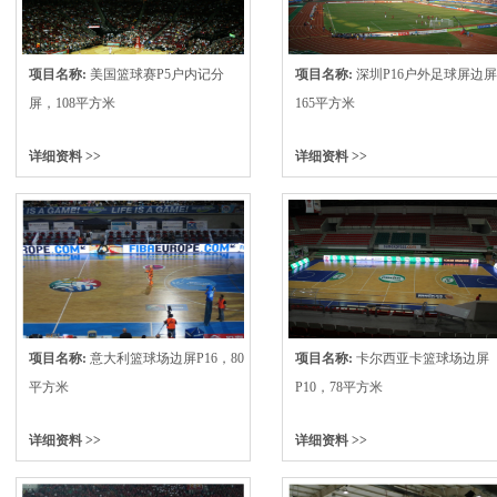
项目名称:
美国篮球赛P5户内记分
项目名称:
深圳P16户外足球屏边
屏，108平方米
165平方米
详细资料 >>
详细资料 >>
项目名称:
意大利篮球场边屏P16，80
项目名称:
卡尔西亚卡篮球场边屏
平方米
P10，78平方米
详细资料 >>
详细资料 >>