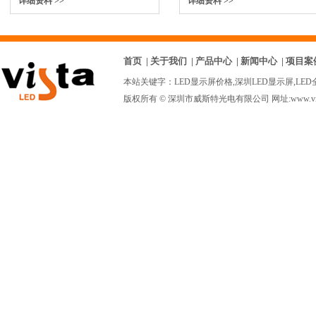
详细资料 >>
详细资料 >>
首页
|
关于我们
|
产品中心
|
新闻中心
|
项目案
本站关键字：
LED显示屏价格
,
深圳LED显示屏
,
LE
版权所有 © 深圳市威斯特光电有限公司 网址:www.vista