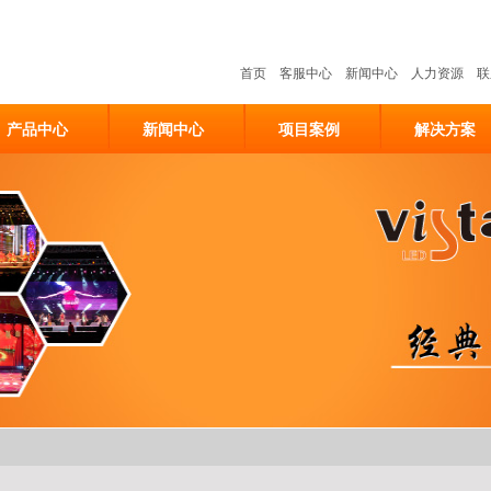
首页
客服中心
新闻中心
人力资源
联
产品中心
新闻中心
项目案例
解决方案