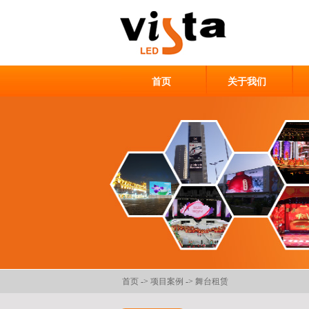
首页
关于我们
首页
->
项目案例
->
舞台租赁