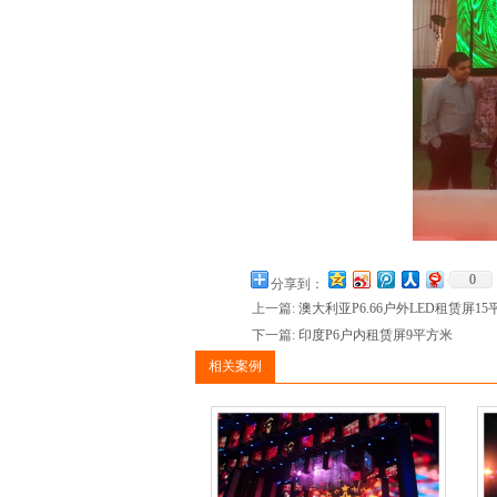
0
分享到：
上一篇:
澳大利亚P6.66户外LED租赁屏15
下一篇:
印度P6户内租赁屏9平方米
相关案例