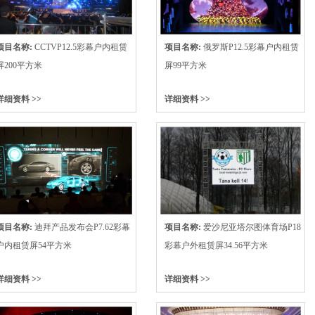
项目名称:
CCTVP12.5彩幕户内租赁
项目名称:
俄罗斯P12.5彩幕户内租赁
屏200平方米
屏99平方米
详细资料 >>
详细资料 >>
项目名称:
迪拜产品发布会P7.62彩幕
项目名称:
爱沙尼亚塔尔图体育场P18
户内租赁屏54平方米
彩幕户外租赁屏34.56平方米
详细资料 >>
详细资料 >>